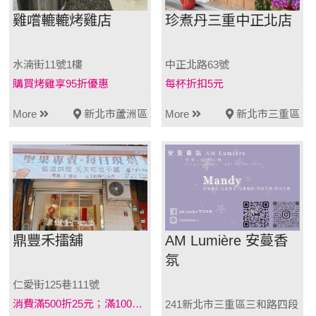
雞嚐轆轆烤雞店
珍煮丹三重中正北店
水湳街11號1樓
中正北路63號
購買烤雞享95折優惠
每杯折扣5元
More
新北市蘆洲區
More
新北市三重區
鼎豐禾擂舖
AM Lumière 安蔓香
氛
仁愛街125巷111號
消費滿500折25元；滿1000元折50元 以此類推
241新北市三重區三和路四段