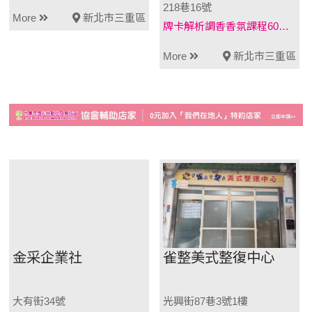
218巷16號
More
新北市三重區
牌卡解析調香香氛課程60分鐘（內含1支15ml香氛）原價1980元優惠1580元情緒芳療課程60分鐘（內含1支15ml香氛）原價1980元優惠1580元
More
新北市三重區
金采企業社
雀整美式整復中心
大有街34號
光興街87巷3號1樓