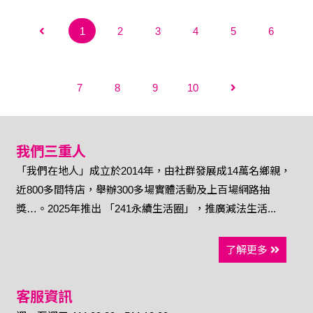
1
2
3
4
5
6
7
8
9
10
我們三重人
「我們在地人」成立於2014年，由社群發展成14萬名鄉親，
近800多間特店，舉辦300多場實體活動及上百場網路抽
獎…。2025年推出 「241永續生活圈」，推廣減法生活...
了解更多
客服資訊