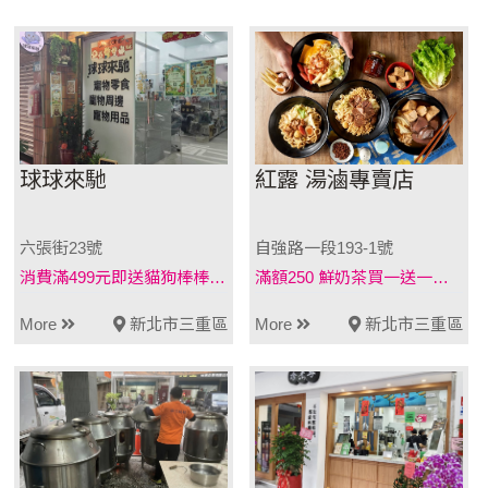
球球來馳
紅露 湯滷專賣店
六張街23號
自強路一段193-1號
消費滿499元即送貓狗棒棒糖一支
滿額250 鮮奶茶買一送一指定拌麵加購69。+1元多一件招牌
More
新北市三重區
More
新北市三重區