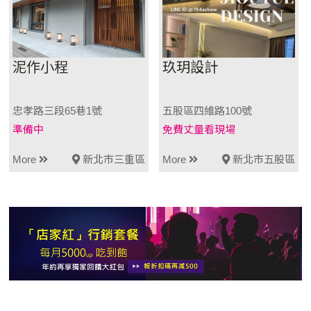
泥作小程
玖玥設計
忠孝路三段65巷1號
五股區四維路100號
準備中
免費丈量看現場
More
新北市三重區
More
新北市五股區