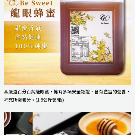
🔺嚴選百分百純龍眼蜜，擁有多項安全認證，含有豐富的營養，
補充所需養分。(1.8公斤裝/瓶)