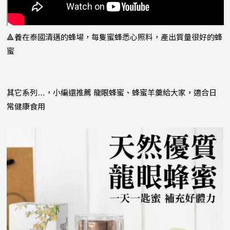
🔺養在泰國清邁的蜂場，每隻蜜蜂悉心照料，產出質量很好的蜂
蜜
其它系列…，小編還推薦 龍眼蜂蜜、蜂蜜羊羹給大家，適合日
常健康食用