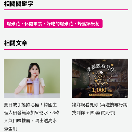
相關關鍵字
爆米花，休閒零食，好吃的爆米花，蜂蜜爆米花
相關文章
夏日戒手搖飲必備！韓國主
讓鄉親看見你 (再送搜尋行銷
理人研發無添加果乾水，3款
找到你 + 團購(買到你)
人氣口味推薦，喝出透亮水
煮蛋肌