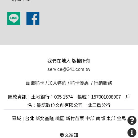
我們在地人 版權所有
service@241.com.tw
認識熊卡
/
加入特約 /
熊卡優惠
/
行銷服務
匯款資訊｜土地銀行：005 1574 帳號：157001008907 戶
名：墨語數位文創有限公司 北三重分行
區域 | 台北 新北基隆 桃園 新竹苗栗 中部 南部 東部 金馬
發文須知