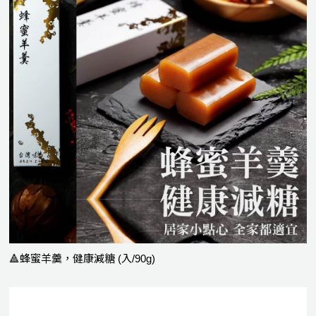
🔺蜂蜜羊羹，健康減糖 (入/90g)