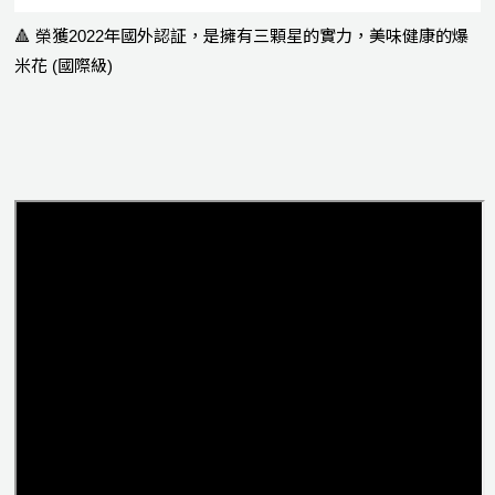
🔺 榮獲2022年國外認証，是擁有三顆星的實力，美味健康的爆
米花 (國際級)