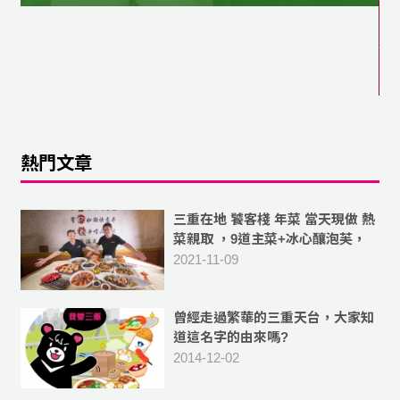
熱門文章
三重在地 饕客棧 年菜 當天現做 熱
菜親取 ，9道主菜+冰心釀泡芙，
10人份菜色 豐富美味
2021-11-09
曾經走過繁華的三重天台，大家知
道這名字的由來嗎?
2014-12-02