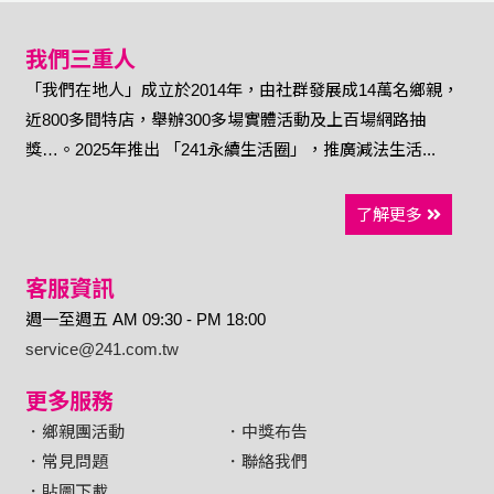
我們三重人
「我們在地人」成立於2014年，由社群發展成14萬名鄉親，
近800多間特店，舉辦300多場實體活動及上百場網路抽
獎…。2025年推出 「241永續生活圈」，推廣減法生活...
了解更多
客服資訊
週一至週五 AM 09:30 - PM 18:00
service@241.com.tw
更多服務
．鄉親團活動
．中獎布告
．常見問題
．聯絡我們
．貼圖下載