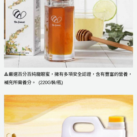
🔺嚴選百分百純龍眼蜜，擁有多項安全認證，含有豐富的營養，
補充所需養分。 (220G裝/瓶)