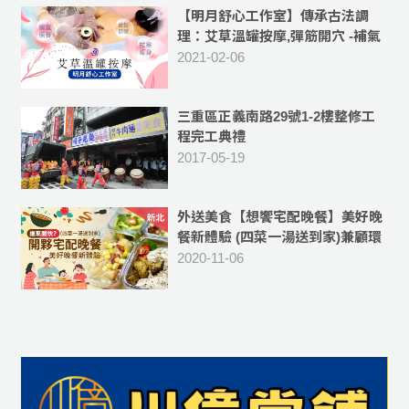
【明月舒心工作室】傳承古法調
理：艾草溫罐按摩,彈筋開穴 -補氣
血,祛除體內濕氣
2021-02-06
三重區正義南路29號1-2樓整修工
程完工典禮
2017-05-19
外送美食【想饗宅配晚餐】美好晚
餐新體驗 (四菜一湯送到家)兼顧環
保、衛生與便利 -[外送新北市蘆洲
2020-11-06
區、三重區五股區、新莊等區