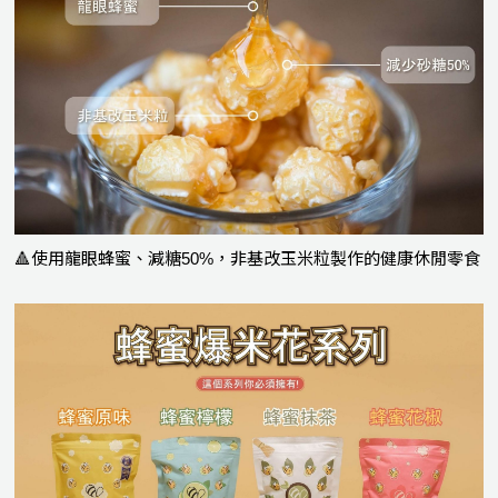
🔺使用龍眼蜂蜜、減糖50%，非基改玉米粒製作的健康休閒零食