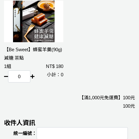
【Be Sweet】蜂蜜羊羹(90g)
減糖 茶點
1組
180
0
【滿
1,000
元免運費】
100
100
收件人資訊
統一編號：