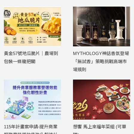
黃金57號地瓜脆片｜農場到
MYTHOLOGY神話香氛登場
包裝一條龍把關
「無試香」策略挑戰高端市
場規則
115年計畫案申請-提升商業
想饗 馬上來福年菜組 (可單