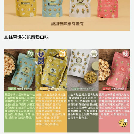
🔺蜂蜜爆米花四種口味