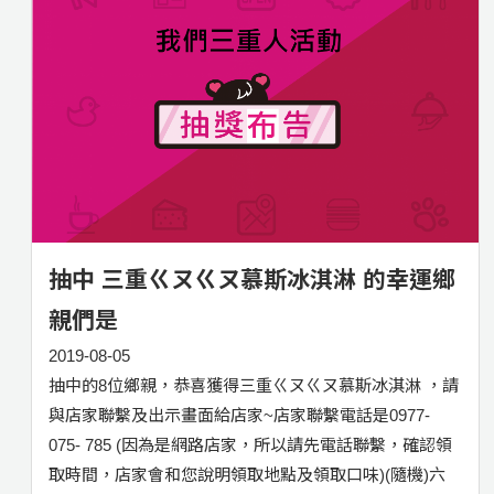
抽中 三重ㄍㄡㄍㄡ慕斯冰淇淋 的幸運鄉
親們是
2019-08-05
抽中的8位鄉親，恭喜獲得三重ㄍㄡㄍㄡ慕斯冰淇淋 ，請
與店家聯繫及出示畫面給店家~店家聯繫電話是0977-
075- 785 (因為是網路店家，所以請先電話聯繫，確認領
取時間，店家會和您說明領取地點及領取口味)(隨機)六