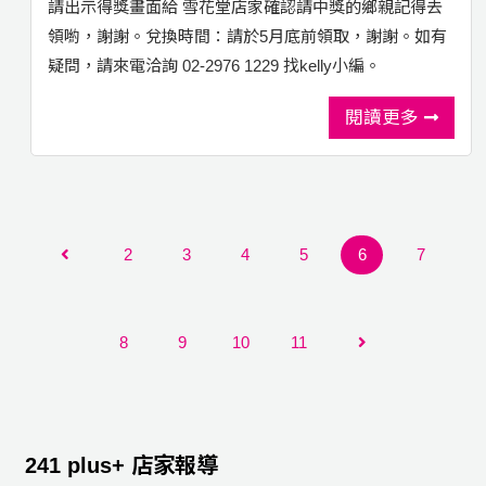
請出示得獎畫面給 雪花堂店家確認請中獎的鄉親記得去
領喲，謝謝。兌換時間：請於5月底前領取，謝謝。如有
疑問，請來電洽詢 02-2976 1229 找kelly小編。
閱讀更多
2
3
4
5
6
7
8
9
10
11
241 plus+ 店家報導