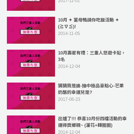
2017-11-01
10月 ✦ 薑母鴨請你吃飯活動 ✦
(≧∇≦)!
2014-11-05
10月壽星有禮：三重人悠遊卡貼，
3名
2014-12-04
猜猜我是誰-抽中極品豪點心-芒果
奶酪的幸運兒是?
2017-06-23
出爐了!!! 恭喜10月份四檔活動的幸
運得獎鄉親~ (灑花+轉圈圈)
2014-12-04