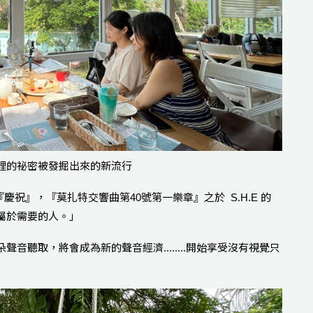
裡的祕密被發掘出來的新流行
慶祝』，『莫扎特交響曲第40號第一樂章』之於 S.H.E 的
屬於需要的人。」
音聽取，將會成為新的聲音經濟........開始享受沒有視覺只