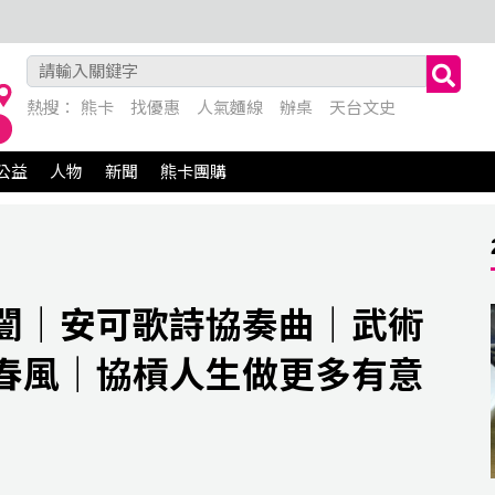
熱搜：
熊卡
找優惠
人氣麵線
辦桌
天台文史
公益
人物
新聞
熊卡團購
闓｜安可歌詩協奏曲｜武術
春風｜協槓人生做更多有意