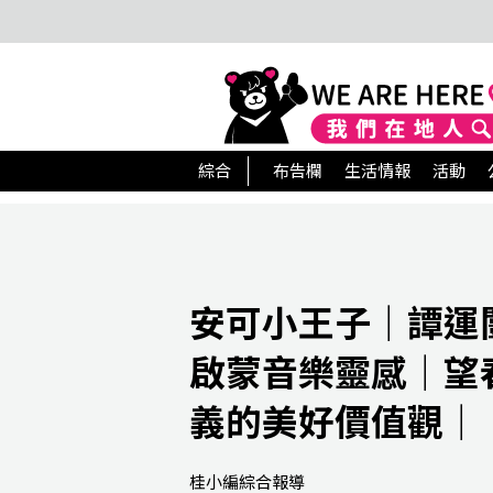
綜合
布告欄
生活情報
活動
安可小王子｜譚運
啟蒙音樂靈感｜望
義的美好價值觀｜
桂小編綜合報導