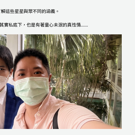
己 了解這些星星與眾不同的涵義。
實私底下，也是有著童心未泯的真性情......