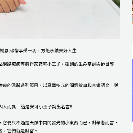
事謝恩;珍惜享受一切，方能永續美好人生……
站網路療癒專欄作家安可小王子，獨到的生命基調與節目導
療癒的溫馨系列節目，以真摯多元的關懷敘事和音樂語文，與
而異....這是安可小王子說出名言!!
，它們只不過是天際中閃閃發光的小東西而已，對學者而言，
説，它們就是財富。