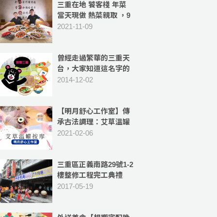
三重在地 饕客棧 年菜
當天現做 熱菜親取 ，9
道主菜+冰心釀泡芙，
2021-11-09
10人份菜色 豐富美味
曾經走過繁華的三重天
台，大家知道這名字的
由來嗎?
2014-12-02
【明月舒心工作室】傳
承古法調理：艾草溫罐
按摩,彈筋開穴 -補氣血,
2021-02-06
祛除體內濕氣
三重區正義南路29號1-2
樓整修工程完工典禮
2017-05-19