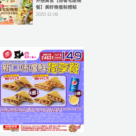
外送美食【想饗宅配晚
餐】美好晚餐新體驗
(四菜一湯送到家)兼顧
2020-11-06
環保、衛生與便利 -[外
送新北市蘆洲區、三重
區五股區、新莊等區