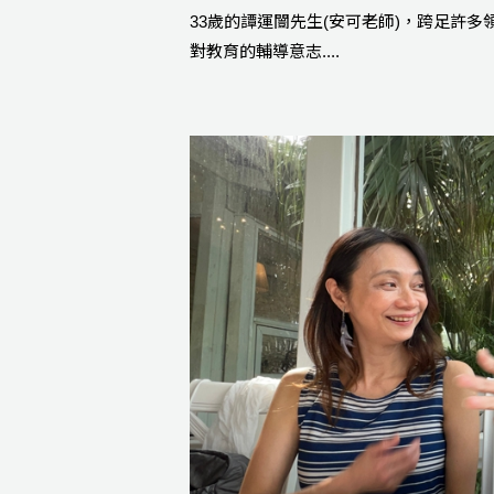
33歲的譚運闓先生(安可老師)，跨足許多領
對教育的輔導意志....